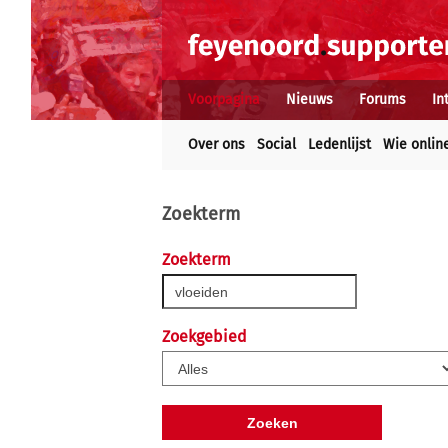
Voorpagina
Nieuws
Forums
In
Over ons
Social
Ledenlijst
Wie onlin
Zoekterm
Zoekterm
Zoekgebied