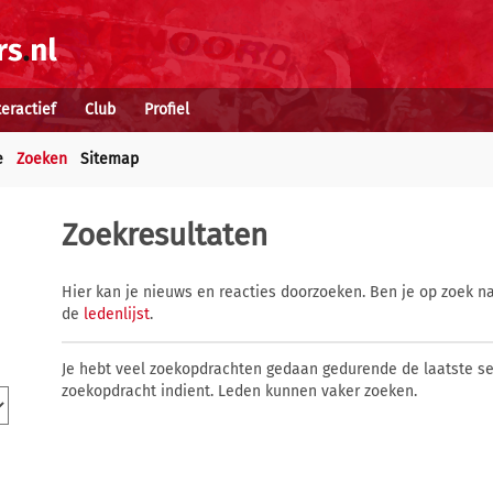
teractief
Club
Profiel
e
Zoeken
Sitemap
Zoekresultaten
Hier kan je nieuws en reacties doorzoeken. Ben je op zoek na
de
ledenlijst
.
Je hebt veel zoekopdrachten gedaan gedurende de laatste s
zoekopdracht indient. Leden kunnen vaker zoeken.