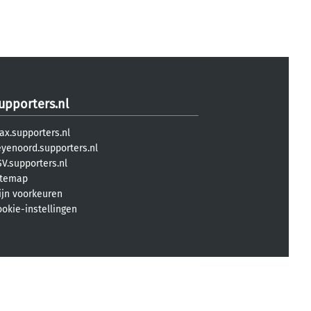
upporters.nl
ax.supporters.nl
eyenoord.supporters.nl
V.supporters.nl
itemap
ijn voorkeuren
ookie-instellingen