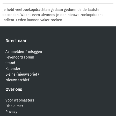
Je hebt veel zoekopdrachten gedaan gedurende de laatste
seconden. Wacht even alvorens je een nieuwe zoekopdracht
indient. Leden kunnen vaker zoeken.
Direct naar
Aanmelden
/
inloggen
Feyenoord Forum
Stand
Kalender
E-zine (nieuwsbrief)
Nieuwsarchief
Over ons
Voor webmasters
Disclaimer
Privacy