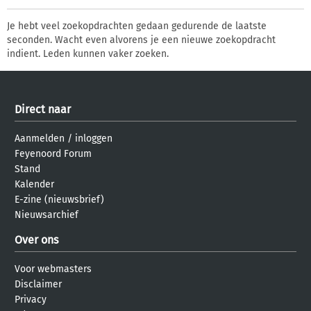
Je hebt veel zoekopdrachten gedaan gedurende de laatste
seconden. Wacht even alvorens je een nieuwe zoekopdracht
indient. Leden kunnen vaker zoeken.
Direct naar
Aanmelden
/
inloggen
Feyenoord Forum
Stand
Kalender
E-zine (nieuwsbrief)
Nieuwsarchief
Over ons
Voor webmasters
Disclaimer
Privacy