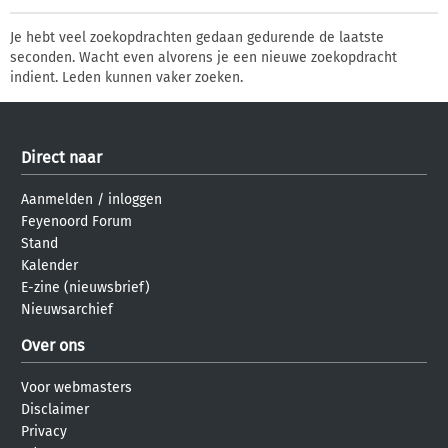
Je hebt veel zoekopdrachten gedaan gedurende de laatste
seconden. Wacht even alvorens je een nieuwe zoekopdracht
indient. Leden kunnen vaker zoeken.
Direct naar
Aanmelden
/
inloggen
Feyenoord Forum
Stand
Kalender
E-zine (nieuwsbrief)
Nieuwsarchief
Over ons
Voor webmasters
Disclaimer
Privacy