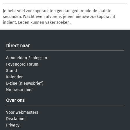
Je hebt veel zoekopdrachten gedaan gedurende de laatste
seconden. Wacht even alvorens je een nieuwe zoekopdracht
indient. Leden kunnen vaker zoeken.
Direct naar
Aanmelden
/
inloggen
Feyenoord Forum
Stand
Kalender
E-zine (nieuwsbrief)
Nieuwsarchief
Over ons
Voor webmasters
Disclaimer
Privacy