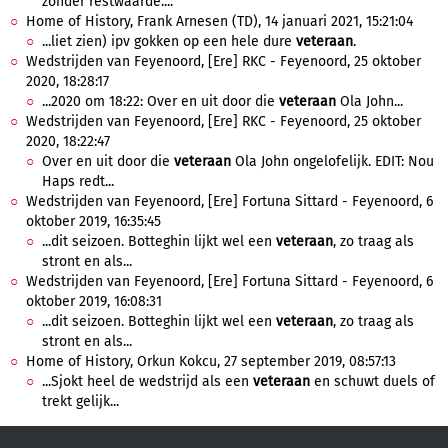
zonder restwaarde....
Home of History, Frank Arnesen (TD), 14 januari 2021, 15:21:04
...liet zien) ipv gokken op een hele dure
veteraan
.
Wedstrijden van Feyenoord, [Ere] RKC - Feyenoord, 25 oktober
2020, 18:28:17
...2020 om 18:22: Over en uit door die
veteraan
Ola John...
Wedstrijden van Feyenoord, [Ere] RKC - Feyenoord, 25 oktober
2020, 18:22:47
Over en uit door die
veteraan
Ola John ongelofelijk. EDIT: Nou
Haps redt...
Wedstrijden van Feyenoord, [Ere] Fortuna Sittard - Feyenoord, 6
oktober 2019, 16:35:45
...dit seizoen. Botteghin lijkt wel een
veteraan
, zo traag als
stront en als...
Wedstrijden van Feyenoord, [Ere] Fortuna Sittard - Feyenoord, 6
oktober 2019, 16:08:31
...dit seizoen. Botteghin lijkt wel een
veteraan
, zo traag als
stront en als...
Home of History, Orkun Kokcu, 27 september 2019, 08:57:13
...Sjokt heel de wedstrijd als een
veteraan
en schuwt duels of
trekt gelijk...