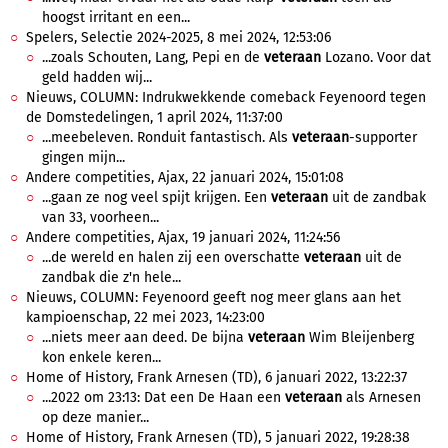
hoogst irritant en een...
Spelers, Selectie 2024-2025, 8 mei 2024, 12:53:06
...zoals Schouten, Lang, Pepi en de
veteraan
Lozano. Voor dat
geld hadden wij...
Nieuws, COLUMN: Indrukwekkende comeback Feyenoord tegen
de Domstedelingen, 1 april 2024, 11:37:00
...meebeleven. Ronduit fantastisch. Als
veteraan
-supporter
gingen mijn...
Andere competities, Ajax, 22 januari 2024, 15:01:08
...gaan ze nog veel spijt krijgen. Een
veteraan
uit de zandbak
van 33, voorheen...
Andere competities, Ajax, 19 januari 2024, 11:24:56
...de wereld en halen zij een overschatte
veteraan
uit de
zandbak die z'n hele...
Nieuws, COLUMN: Feyenoord geeft nog meer glans aan het
kampioenschap, 22 mei 2023, 14:23:00
...niets meer aan deed. De bijna
veteraan
Wim Bleijenberg
kon enkele keren...
Home of History, Frank Arnesen (TD), 6 januari 2022, 13:22:37
...2022 om 23:13: Dat een De Haan een
veteraan
als Arnesen
op deze manier...
Home of History, Frank Arnesen (TD), 5 januari 2022, 19:28:38