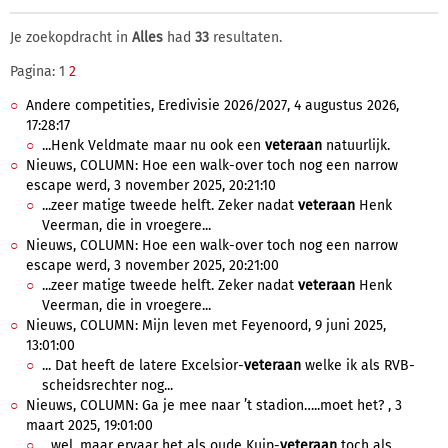
Je zoekopdracht in
Alles
had
33
resultaten.
Pagina: 1
2
Andere competities, Eredivisie 2026/2027, 4 augustus 2026,
17:28:17
...Henk Veldmate maar nu ook een
veteraan
natuurlijk.
Nieuws, COLUMN: Hoe een walk-over toch nog een narrow
escape werd, 3 november 2025, 20:21:10
...zeer matige tweede helft. Zeker nadat
veteraan
Henk
Veerman, die in vroegere...
Nieuws, COLUMN: Hoe een walk-over toch nog een narrow
escape werd, 3 november 2025, 20:21:00
...zeer matige tweede helft. Zeker nadat
veteraan
Henk
Veerman, die in vroegere...
Nieuws, COLUMN: Mijn leven met Feyenoord, 9 juni 2025,
13:01:00
... Dat heeft de latere Excelsior-
veteraan
welke ik als RVB-
scheidsrechter nog...
Nieuws, COLUMN: Ga je mee naar ’t stadion…..moet het? , 3
maart 2025, 19:01:00
...wel, maar ervaar het als oude Kuip-
veteraan
toch als