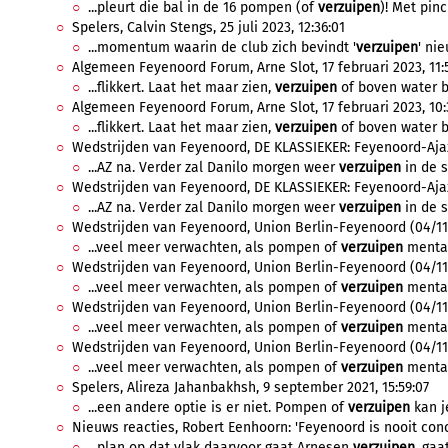
...pleurt die bal in de 16 pompen (of
verzuipen
)! Met pinc
Spelers, Calvin Stengs, 25 juli 2023, 12:36:01
...momentum waarin de club zich bevindt '
verzuipen
' ni
Algemeen Feyenoord Forum, Arne Slot, 17 februari 2023, 11:
...flikkert. Laat het maar zien,
verzuipen
of boven water bl
Algemeen Feyenoord Forum, Arne Slot, 17 februari 2023, 10:
...flikkert. Laat het maar zien,
verzuipen
of boven water bl
Wedstrijden van Feyenoord, DE KLASSIEKER: Feyenoord-Ajax (
...AZ na. Verder zal Danilo morgen weer
verzuipen
in de s
Wedstrijden van Feyenoord, DE KLASSIEKER: Feyenoord-Ajax (
...AZ na. Verder zal Danilo morgen weer
verzuipen
in de s
Wedstrijden van Feyenoord, Union Berlin-Feyenoord (04/11/
...veel meer verwachten, als pompen of
verzuipen
mentali
Wedstrijden van Feyenoord, Union Berlin-Feyenoord (04/11/
...veel meer verwachten, als pompen of
verzuipen
mentali
Wedstrijden van Feyenoord, Union Berlin-Feyenoord (04/11/
...veel meer verwachten, als pompen of
verzuipen
mentali
Wedstrijden van Feyenoord, Union Berlin-Feyenoord (04/11/
...veel meer verwachten, als pompen of
verzuipen
mental
Spelers, Alireza Jahanbakhsh, 9 september 2021, 15:59:07
...een andere optie is er niet. Pompen of
verzuipen
kan je
Nieuws reacties, Robert Eenhoorn: 'Feyenoord is nooit conc
...plan op dat vlak daarvoor gaat Arnesen
verzuipen
, gaa