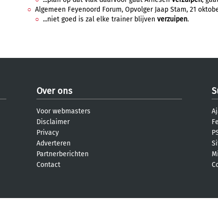
Algemeen Feyenoord Forum, Opvolger Jaap Stam, 21 oktober
...niet goed is zal elke trainer blijven
verzuipen
.
Over ons
S
Voor webmasters
Aj
Disclaimer
F
Privacy
PS
Adverteren
S
Partnerberichten
M
Contact
C