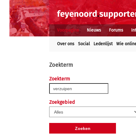
Voorpagina
Nieuws
Forums
In
Over ons
Social
Ledenlijst
Wie onlin
Zoekterm
Zoekterm
Zoekgebied