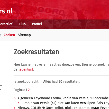
teractief
Club
Profiel
e
Zoeken
Sitemap
Zoekresultaten
Hier kan je nieuws en reacties doorzoeken. Ben je op zoek na
de
ledenlijst
.
Je zoekopdracht in
Alles
had
30
resultaten.
Pagina: 1
2
Algemeen Feyenoord Forum, Robin van Persie, 19 december 
...Robin van Persie (42) niet kan laten
verzuipen
. “Als Fe
Nieuws, COLUMN: Goes knijpt, plukt en stompt, maar Feyeno