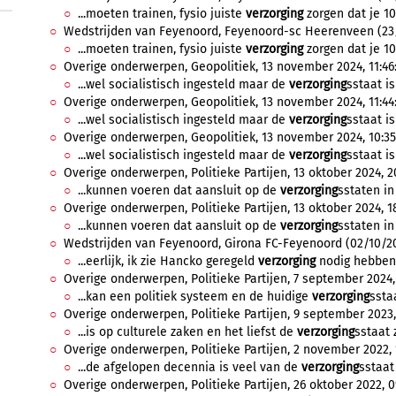
...moeten trainen, fysio juiste
verzorging
zorgen dat je 10
Wedstrijden van Feyenoord, Feyenoord-sc Heerenveen (23/1
...moeten trainen, fysio juiste
verzorging
zorgen dat je 10
Overige onderwerpen, Geopolitiek, 13 november 2024, 11:46
...wel socialistisch ingesteld maar de
verzorging
sstaat i
Overige onderwerpen, Geopolitiek, 13 november 2024, 11:44
...wel socialistisch ingesteld maar de
verzorging
sstaat i
Overige onderwerpen, Geopolitiek, 13 november 2024, 10:35
...wel socialistisch ingesteld maar de
verzorging
sstaat i
Overige onderwerpen, Politieke Partijen, 13 oktober 2024, 2
...kunnen voeren dat aansluit op de
verzorging
sstaten in 
Overige onderwerpen, Politieke Partijen, 13 oktober 2024, 1
...kunnen voeren dat aansluit op de
verzorging
sstaten in 
Wedstrijden van Feyenoord, Girona FC-Feyenoord (02/10/2024
...eerlijk, ik zie Hancko geregeld
verzorging
nodig hebben t
Overige onderwerpen, Politieke Partijen, 7 september 2024, 
...kan een politiek systeem en de huidige
verzorging
sstaa
Overige onderwerpen, Politieke Partijen, 9 september 2023,
...is op culturele zaken en het liefst de
verzorging
sstaat 
Overige onderwerpen, Politieke Partijen, 2 november 2022, 1
...de afgelopen decennia is veel van de
verzorging
sstaat
Overige onderwerpen, Politieke Partijen, 26 oktober 2022, 09