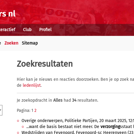
teractief
Club
Profiel
e
Zoeken
Sitemap
Zoekresultaten
Hier kan je nieuws en reacties doorzoeken. Ben je op zoek na
de
ledenlijst
.
Je zoekopdracht in
Alles
had
34
resultaten.
Pagina: 1
2
Overige onderwerpen, Politieke Partijen, 20 maart 2025, 12:1
...want die basis bestaat niet meer. De
verzorging
sstaat 
Wedstrijden van Feyenoord, Feyenoord-sc Heerenveen (23/1