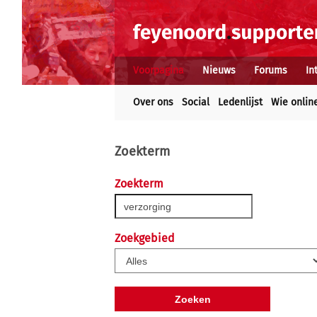
Voorpagina
Nieuws
Forums
In
Over ons
Social
Ledenlijst
Wie onlin
Zoekterm
Zoekterm
Zoekgebied