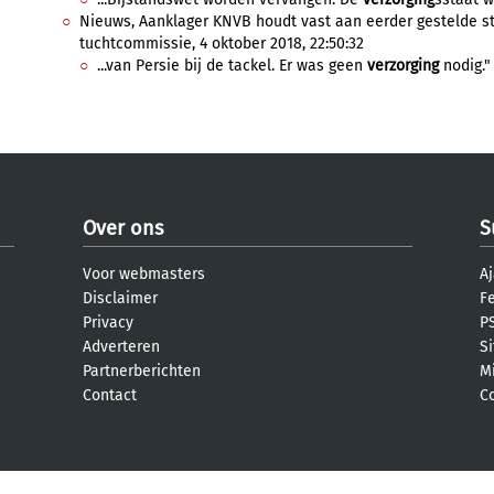
Nieuws, Aanklager KNVB houdt vast aan eerder gestelde str
tuchtcommissie, 4 oktober 2018, 22:50:32
...van Persie bij de tackel. Er was geen
verzorging
nodig."
Over ons
S
Voor webmasters
Aj
Disclaimer
F
Privacy
PS
Adverteren
S
Partnerberichten
M
Contact
C