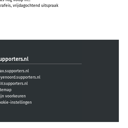
afeis, vrijdagochtend uitspraak
upporters.nl
ax.supporters.nl
eyenoord.supporters.nl
V.supporters.nl
itemap
ijn voorkeuren
ookie-instellingen