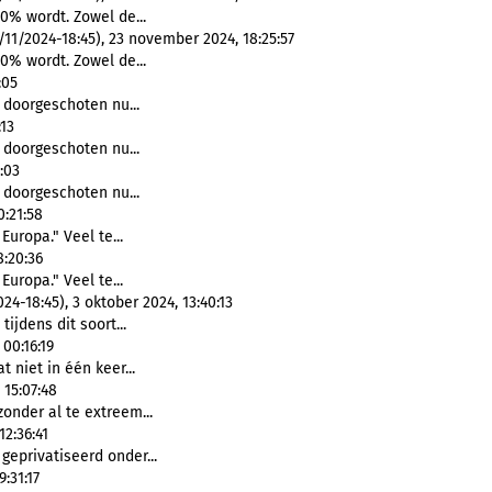
0% wordt. Zowel de...
1/2024-18:45), 23 november 2024, 18:25:57
0% wordt. Zowel de...
:05
s doorgeschoten nu...
:13
s doorgeschoten nu...
:03
s doorgeschoten nu...
0:21:58
Europa." Veel te...
8:20:36
Europa." Veel te...
-18:45), 3 oktober 2024, 13:40:13
ijdens dit soort...
00:16:19
t niet in één keer...
 15:07:48
zonder al te extreem...
2:36:41
 geprivatiseerd onder...
:31:17