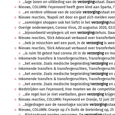
...lage lonen en uitkleding van de
verzorging
sstaat. Daard
Nieuws, COLUMN: Feyenoord heeft geen kind aan Sparta, 7 f
...en verdere uitbouw van de sociale
verzorging
sstaat en
Nieuws reacties, 'Napoli zet door en gaat zich melden voor
...sommigen shoppen ook het liefst in het
verzorging
shui
Overige onderwerpen, Corona Virus, 20 augustus 2020, 02:3
...bijvoorbeeld verplegers uit een
verzorging
stehuis. Daa
Nieuws reacties, 'Dick Advocaat verbaasd over transferbele
...heb je misschien wel een punt, in de
verzorging
is weer
Nieuws reacties, 'Dick Advocaat verbaasd over transferbele
...is ruim 50 getest had corona zit in de
verzorging
en moe
Inkomende transfers & transfergeruchten, Transfergeruchten
...het eerste. Zoals medische begeleiding/
verzorging
en a
Inkomende transfers & transfergeruchten, Transfergeruchten
...het eerste. Zoals medische begeleiding/
verzorging
en a
Inkomende transfers & transfergeruchten, Transfergeruchten,
...het eerste. Zoals medische begeleiding/
verzorging
en a
Wedstrijden van Feyenoord, Hoe moeten we de competitie a
...die regel kun je niet voetballen, geen
verzorging
krijgen
Nieuws reacties, COLUMN: Feyenoord en Oranje, 12 juni 201
...bijgedragen aan de naoorlogse sociale
verzorging
sstaa
Nieuws, COLUMN: Oranje op z’n Duits de bietenbrug op, 25 
...Bijstandswet worden vervangen. De
verzorging
sstaat w