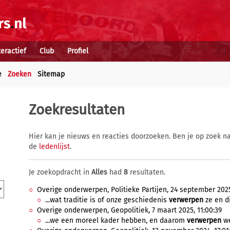
teractief
Club
Profiel
e
Zoeken
Sitemap
Zoekresultaten
Hier kan je nieuws en reacties doorzoeken. Ben je op zoek na
de
ledenlijst
.
Je zoekopdracht in
Alles
had
8
resultaten.
Overige onderwerpen, Politieke Partijen, 24 september 2025
...wat traditie is of onze geschiedenis
verwerpen
ze en di
Overige onderwerpen, Geopolitiek, 7 maart 2025, 11:00:39
...we een moreel kader hebben, en daarom
verwerpen
we