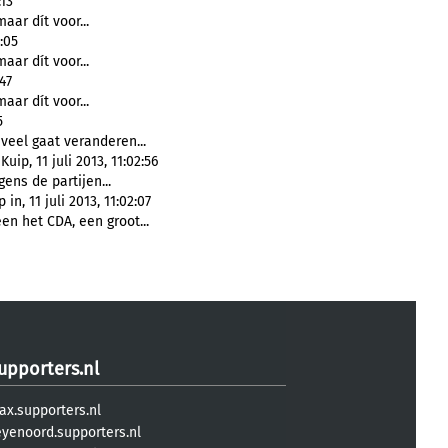
:13
maar dít voor...
:05
maar dít voor...
47
maar dít voor...
5
 veel gaat veranderen...
p, 11 juli 2013, 11:02:56
lgens de partijen...
n, 11 juli 2013, 11:02:07
leen het CDA, een groot...
upporters.nl
ax.supporters.nl
eyenoord.supporters.nl