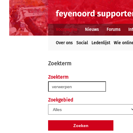
Voorpagina
Nieuws
Forums
In
Over ons
Social
Ledenlijst
Wie onlin
Zoekterm
Zoekterm
Zoekgebied