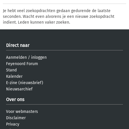
Je hebt veel zoekopdrachten gedaan gedurende de laatste
seconden. Wacht even alvorens je een nieuwe zoekopdracht
indient. Leden kunnen vaker zoeken.
Direct naar
Aanmelden
/
inloggen
Feyenoord Forum
Stand
Kalender
E-zine (nieuwsbrief)
Nieuwsarchief
Over ons
Voor webmasters
Disclaimer
Privacy