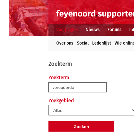
Voorpagina
Nieuws
Forums
In
Over ons
Social
Ledenlijst
Wie onlin
Zoekterm
Zoekterm
Zoekgebied