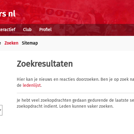
teractief
Club
Profiel
e
Zoeken
Sitemap
Zoekresultaten
Hier kan je nieuws en reacties doorzoeken. Ben je op zoek na
de
ledenlijst
.
Je hebt veel zoekopdrachten gedaan gedurende de laatste s
zoekopdracht indient. Leden kunnen vaker zoeken.