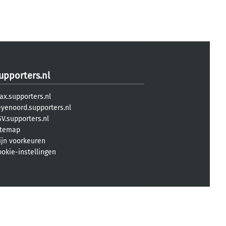
upporters.nl
ax.supporters.nl
eyenoord.supporters.nl
V.supporters.nl
itemap
ijn voorkeuren
ookie-instellingen