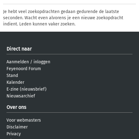
Je hebt veel zoekopdrachten gedaan gedurende de laatste
seconden. Wacht even alvorens je een nieuwe zoekopdracht
indient. Leden kunnen vaker zoeken.
Direct naar
Aanmelden
/
inloggen
Feyenoord Forum
Stand
Kalender
E-zine (nieuwsbrief)
Nieuwsarchief
Over ons
Voor webmasters
Disclaimer
Privacy