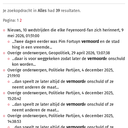
Je zoekopdracht in
Alles
had
39
resultaten.
Pagina: 1
2
Nieuws, 10 wedstrijden die elke Feyenoord-fan zich herinnert, 9
mei 2026, 01:51:00
...Twee dagen eerder was Pim Fortuyn
vermoord
en de stad
hing in een vreemde...
Overige onderwerpen, Geopolitiek, 29 april 2026, 13:07:38
...daar is voor weggekeken zodat later de
vermoord
e onschuld
kon worden...
Overige onderwerpen, Politieke Partijen, 4 december 2025,
21:19:10
...dan speelt ze later altijd de
vermoord
e onschuld of ze
neemt anderen de maat...
Overige onderwerpen, Politieke Partijen, 4 december 2025,
15:20:42
...dan speelt ze later altijd de
vermoord
e onschuld of ze
neemt anderen de maat...
Overige onderwerpen, Politieke Partijen, 4 december 2025,
14:38:53
...dan speelt ze later altijd de
vermoord
e onschuld of ze