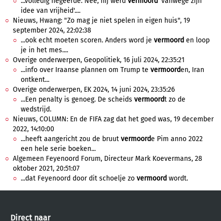
...volledig negeerde. Nee, hij werd
vermoord
'vanwege zijn
idee van vrijheid'....
Nieuws, Hwang: "Zo mag je niet spelen in eigen huis", 19
september 2024, 22:02:38
...ook echt moeten scoren. Anders word je
vermoord
en loop
je in het mes....
Overige onderwerpen, Geopolitiek, 16 juli 2024, 22:35:21
...info over Iraanse plannen om Trump te
vermoord
en, Iran
ontkent...
Overige onderwerpen, EK 2024, 14 juni 2024, 23:35:26
...Een penalty is genoeg. De scheids
vermoord
t zo de
wedstrijd.
Nieuws, COLUMN: En de FIFA zag dat het goed was, 19 december
2022, 14:10:00
...heeft aangericht zou de bruut
vermoord
e Pim anno 2022
een hele serie boeken...
Algemeen Feyenoord Forum, Directeur Mark Koevermans, 28
oktober 2021, 20:51:07
...dat Feyenoord door dit schoelje zo
vermoord
wordt.
Direct naar