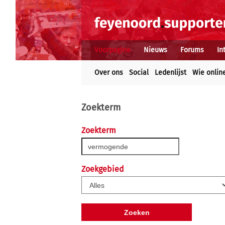
Voorpagina
Nieuws
Forums
In
Over ons
Social
Ledenlijst
Wie onlin
Zoekterm
Zoekterm
Zoekgebied