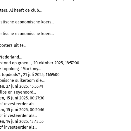
ers. Al heeft de club...
istische economische koers...
istische economische koers...
rters uit te...
 Nederland...
stond op groen…, 20 oktober 2025, 18:57:00
 topploeg. “Mark my...
pdeals? , 21 juli 2025, 11:59:00
onische suikeroom die...
, 27 juni 2025, 15:55:41
ilips en Feyenoord...
, 15 juni 2025, 00:27:30
f investeerder als...
, 15 juni 2025, 00:20:16
f investeerder als...
, 14 juni 2025, 13:43:55
f investeerder als...