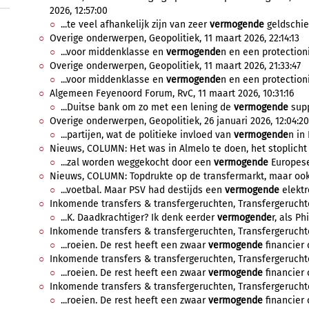
2026, 12:57:00
...te veel afhankelijk zijn van zeer
vermogende
geldschiet
Overige onderwerpen, Geopolitiek, 11 maart 2026, 22:14:13
...voor middenklasse en
vermogende
n en een protection
Overige onderwerpen, Geopolitiek, 11 maart 2026, 21:33:47
...voor middenklasse en
vermogende
n en een protection
Algemeen Feyenoord Forum, RvC, 11 maart 2026, 10:31:16
...Duitse bank om zo met een lening de
vermogende
suppo
Overige onderwerpen, Geopolitiek, 26 januari 2026, 12:04:20
...partijen, wat de politieke invloed van
vermogende
n in
Nieuws, COLUMN: Het was in Almelo te doen, het stoplicht 
...zal worden weggekocht door een
vermogende
Europese
Nieuws, COLUMN: Topdrukte op de transfermarkt, maar ook to
...voetbal. Maar PSV had destijds een
vermogende
elektr
Inkomende transfers & transfergeruchten, Transfergeruchten
...K. Daadkrachtiger? Ik denk eerder
vermogende
r, als Ph
Inkomende transfers & transfergeruchten, Transfergeruchten
...roeien. De rest heeft een zwaar
vermogende
financier o
Inkomende transfers & transfergeruchten, Transfergeruchten
...roeien. De rest heeft een zwaar
vermogende
financier o
Inkomende transfers & transfergeruchten, Transfergeruchten
...roeien. De rest heeft een zwaar
vermogende
financier o