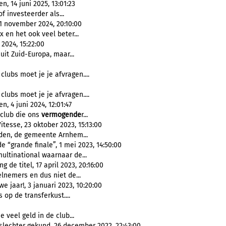
, 14 juni 2025, 13:01:23
f investeerder als...
1 november 2024, 20:10:00
x en het ook veel beter...
024, 15:22:00
uit Zuid-Europa, maar...
clubs moet je je afvragen....
clubs moet je je afvragen....
, 4 juni 2024, 12:01:47
club die ons
vermogende
r...
esse, 23 oktober 2023, 15:13:00
den, de gemeente Arnhem...
“grande finale”, 1 mei 2023, 14:50:00
ultinational waarnaar de...
de titel, 17 april 2023, 20:16:00
lnemers en dus niet de...
jaar!, 3 januari 2023, 10:20:00
 op de transferkust....
 veel geld in de club...
slechter gekund, 26 december 2022, 22:43:00