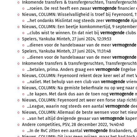
Inkomende transfers & transfergeruchten, Transfergeruchten
...roeien. De rest heeft een zwaar
vermogende
financier o
Nieuws, COLUMN: Wisselvalligheid is troef bij Feyenoord, 1
...het ondanks Mislintat nog steeds zeer
vermogende
Aja
Nieuws, COLUMN: Een beetje komkommertijd, 9 september 2
...clubs wist te winnen. En dat niet bij
vermogende
clubs 
Spelers, Yankuba Minteh, 27 juni 2024, 12:39:53
...dienen voor de handelswaar van de meer
vermogende
Spelers, Yankuba Minteh, 27 juni 2024, 11:31:48
...dienen voor de handelswaar van de meer
vermogende
Inkomende transfers & transfergeruchten, Transfergeruchten
...betalen, prima. Anders graag een
vermogende
Engelse 
Nieuws, COLUMN: Feyenoord rekent deze keer wel af met Vit
...naliet. Met behulp van een club van
vermogende
vrien
Nieuws, COLUMN: Na gemiste bekerfinale nu op weg naar de 
...te kapen. Met dank dus aan de toen nog
vermogende
m
Nieuws, COLUMN: Feyenoord zet weer een forse stap richting 
...League, waarin nog steeds een aantal
vermogende
dee
Nieuws, COLUMN: Allemaal de beste wensen voor het nieuwe 
...van het altijd dreigende gevaar van
vermogende
kapers
Andere competities, PSV, 28 december 2022, 14:40:40
...In de RvC zitten een aantal
vermogende
Brabanders, die
Nieuws, COLUMN: Dit jaar geen prijzen, maar het had toch 