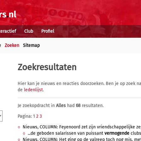
teractief
Club
Profiel
e
Zoeken
Sitemap
Zoekresultaten
Hier kan je nieuws en reacties doorzoeken. Ben je op zoek na
de
ledenlijst
.
Je zoekopdracht in
Alles
had
68
resultaten.
Pagina: 1
2
3
Nieuws, COLUMN: Feyenoord zet zijn vriendschappelijke zege
...de geboden salarissen van puissant
vermogende
clubs 
Nieuws, COLUMN: Het ging op de valreep toch nog mis, met 