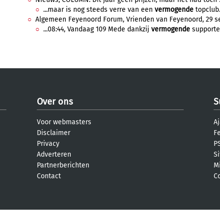
...maar is nog steeds verre van een
vermogende
topclub. 
Algemeen Feyenoord Forum, Vrienden van Feyenoord, 29 se
...08:44, Vandaag 109 Mede dankzij
vermogende
supporter
Over ons
S
Voor webmasters
Aj
Disclaimer
F
Privacy
PS
Adverteren
S
Partnerberichten
M
Contact
C