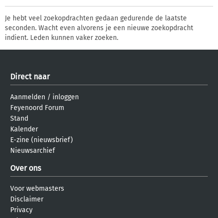
Je hebt veel zoekopdrachten gedaan gedurende de laatste
seconden. Wacht even alvorens je een nieuwe zoekopdracht
indient. Leden kunnen vaker zoeken.
Direct naar
Aanmelden
/
inloggen
Feyenoord Forum
Stand
Kalender
E-zine (nieuwsbrief)
Nieuwsarchief
Over ons
Voor webmasters
Disclaimer
Privacy