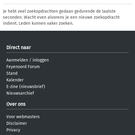
Je hebt veel zoekopdrachten gedaan gedurende de laatste
seconden. Wacht even alvorens je een nieuwe zoekopdracht
indient. Leden kunnen vaker zoeken.
Direct naar
Aanmelden
/
inloggen
Feyenoord Forum
Stand
Kalender
E-zine (nieuwsbrief)
Nieuwsarchief
Over ons
Voor webmasters
Disclaimer
Privacy