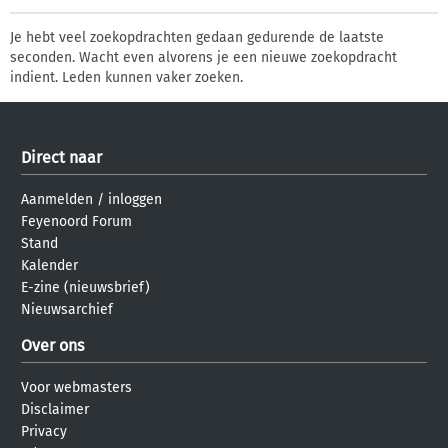
Je hebt veel zoekopdrachten gedaan gedurende de laatste
seconden. Wacht even alvorens je een nieuwe zoekopdracht
indient. Leden kunnen vaker zoeken.
Direct naar
Aanmelden
/
inloggen
Feyenoord Forum
Stand
Kalender
E-zine (nieuwsbrief)
Nieuwsarchief
Over ons
Voor webmasters
Disclaimer
Privacy