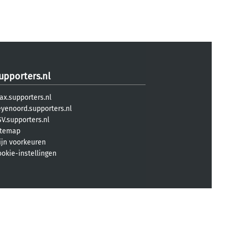
upporters.nl
ax.supporters.nl
eyenoord.supporters.nl
V.supporters.nl
itemap
ijn voorkeuren
ookie-instellingen