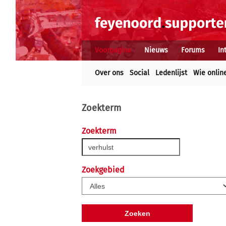
Voorpagina
Nieuws
Forums
In
Over ons
Social
Ledenlijst
Wie onlin
Zoekterm
Zoekterm
Zoekgebied