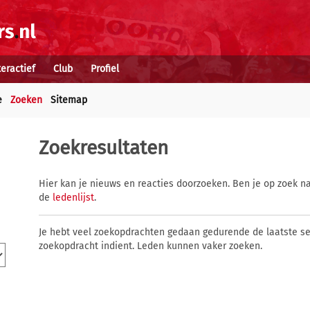
teractief
Club
Profiel
e
Zoeken
Sitemap
Zoekresultaten
Hier kan je nieuws en reacties doorzoeken. Ben je op zoek na
de
ledenlijst
.
Je hebt veel zoekopdrachten gedaan gedurende de laatste s
zoekopdracht indient. Leden kunnen vaker zoeken.