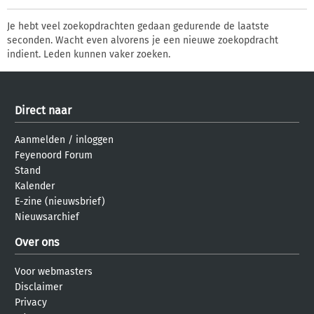
Je hebt veel zoekopdrachten gedaan gedurende de laatste
seconden. Wacht even alvorens je een nieuwe zoekopdracht
indient. Leden kunnen vaker zoeken.
Direct naar
Aanmelden
/
inloggen
Feyenoord Forum
Stand
Kalender
E-zine (nieuwsbrief)
Nieuwsarchief
Over ons
Voor webmasters
Disclaimer
Privacy