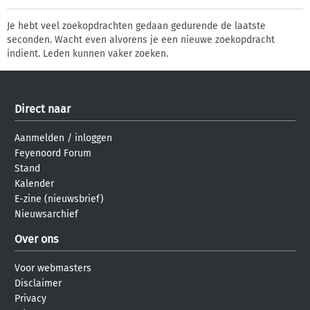
Je hebt veel zoekopdrachten gedaan gedurende de laatste
seconden. Wacht even alvorens je een nieuwe zoekopdracht
indient. Leden kunnen vaker zoeken.
Direct naar
Aanmelden
/
inloggen
Feyenoord Forum
Stand
Kalender
E-zine (nieuwsbrief)
Nieuwsarchief
Over ons
Voor webmasters
Disclaimer
Privacy