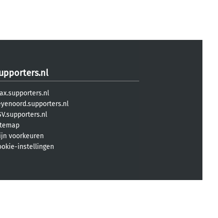
upporters.nl
ax.supporters.nl
eyenoord.supporters.nl
V.supporters.nl
itemap
ijn voorkeuren
ookie-instellingen