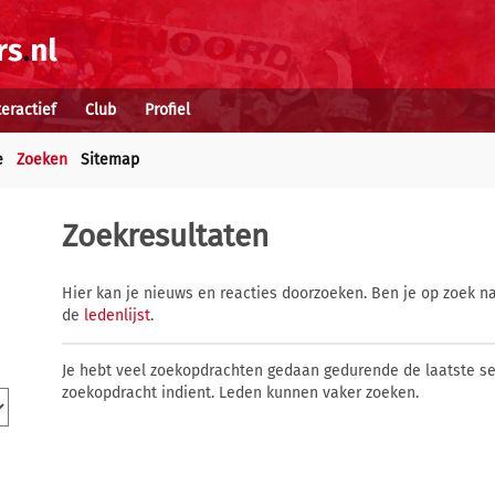
teractief
Club
Profiel
e
Zoeken
Sitemap
Zoekresultaten
Hier kan je nieuws en reacties doorzoeken. Ben je op zoek na
de
ledenlijst
.
Je hebt veel zoekopdrachten gedaan gedurende de laatste s
zoekopdracht indient. Leden kunnen vaker zoeken.