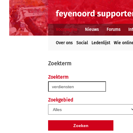
Voorpagina
Nieuws
Forums
In
Over ons
Social
Ledenlijst
Wie onlin
Zoekterm
Zoekterm
Zoekgebied