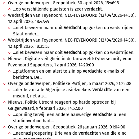
Overige onderwerpen, Geopolitiek, 30 april 2026, 15:46:15
...op verschillende plaatsten is zeer
verdacht
.
Wedstrijden van Feyenoord, NEC-FEYENOORD (12/04/2026-14:30),
12 april 2026, 18:47:49
...niet bewezen maar ooit
verdacht
op gokken op wedstrijden.
Staat onder...
Wedstrijden van Feyenoord, NEC-FEYENOORD (12/04/2026-14:30),
12 april 2026, 18:35:53
...niet bewezen maar ooit
verdacht
op gokken op wedstrijden.
Nieuws, Digitale veiligheid in de fanwereld: Cybersecurity voor
Feyenoord Supporters, 1 april 2026, 14:20:00
...platformen en om alert te zijn op
verdacht
e e-mails of
berichten. De...
Overige onderwerpen, Politieke Partijen, 5 maart 2026, 21:22:08
...derde van alle Algerijnse asielzoekers
verdacht
e van een
misdrijf, net als...
Nieuws, Politie Utrecht reageert op harde optreden bij
Galgenwaard, 9 februari 2026, 14:52:00
...opruiing terwijl een andere aanwezige
verdacht
e al een
stadionverbod had....
Overige onderwerpen, Geopolitiek, 26 januari 2026, 01:04:00
...neonazigroepering. Drie van de
verdacht
en van die eind