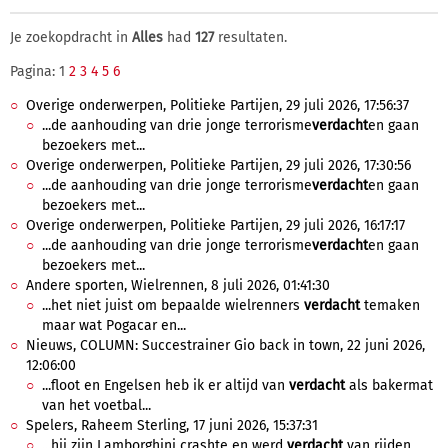
Je zoekopdracht in
Alles
had
127
resultaten.
Pagina: 1
2
3
4
5
6
Overige onderwerpen, Politieke Partijen, 29 juli 2026, 17:56:37
...de aanhouding van drie jonge terrorisme
verdacht
en gaan
bezoekers met...
Overige onderwerpen, Politieke Partijen, 29 juli 2026, 17:30:56
...de aanhouding van drie jonge terrorisme
verdacht
en gaan
bezoekers met...
Overige onderwerpen, Politieke Partijen, 29 juli 2026, 16:17:17
...de aanhouding van drie jonge terrorisme
verdacht
en gaan
bezoekers met...
Andere sporten, Wielrennen, 8 juli 2026, 01:41:30
...het niet juist om bepaalde wielrenners
verdacht
temaken
maar wat Pogacar en...
Nieuws, COLUMN: Succestrainer Gio back in town, 22 juni 2026,
12:06:00
...floot en Engelsen heb ik er altijd van
verdacht
als bakermat
van het voetbal...
Spelers, Raheem Sterling, 17 juni 2026, 15:37:31
...hij zijn Lamborghini crashte en werd
verdacht
van rijden