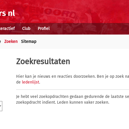
teractief
Club
Profiel
e
Zoeken
Sitemap
Zoekresultaten
Hier kan je nieuws en reacties doorzoeken. Ben je op zoek na
de
ledenlijst
.
Je hebt veel zoekopdrachten gedaan gedurende de laatste s
zoekopdracht indient. Leden kunnen vaker zoeken.