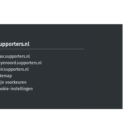
upporters.nl
ax.supporters.nl
eyenoord.supporters.nl
V.supporters.nl
itemap
ijn voorkeuren
ookie-instellingen