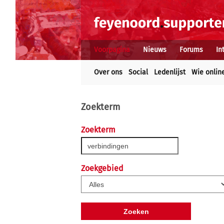
Voorpagina
Nieuws
Forums
In
Over ons
Social
Ledenlijst
Wie onlin
Zoekterm
Zoekterm
Zoekgebied