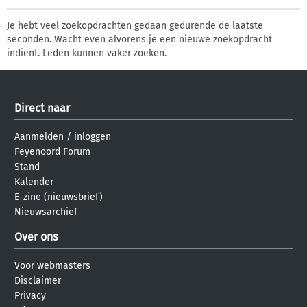
Je hebt veel zoekopdrachten gedaan gedurende de laatste
seconden. Wacht even alvorens je een nieuwe zoekopdracht
indient. Leden kunnen vaker zoeken.
Direct naar
Aanmelden
/
inloggen
Feyenoord Forum
Stand
Kalender
E-zine (nieuwsbrief)
Nieuwsarchief
Over ons
Voor webmasters
Disclaimer
Privacy