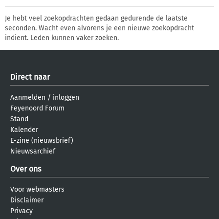
Je hebt veel zoekopdrachten gedaan gedurende de laatste
seconden. Wacht even alvorens je een nieuwe zoekopdracht
indient. Leden kunnen vaker zoeken.
Direct naar
Aanmelden
/
inloggen
Feyenoord Forum
Stand
Kalender
E-zine (nieuwsbrief)
Nieuwsarchief
Over ons
Voor webmasters
Disclaimer
Privacy