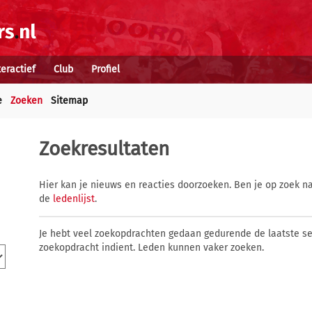
teractief
Club
Profiel
e
Zoeken
Sitemap
Zoekresultaten
Hier kan je nieuws en reacties doorzoeken. Ben je op zoek na
de
ledenlijst
.
Je hebt veel zoekopdrachten gedaan gedurende de laatste s
zoekopdracht indient. Leden kunnen vaker zoeken.