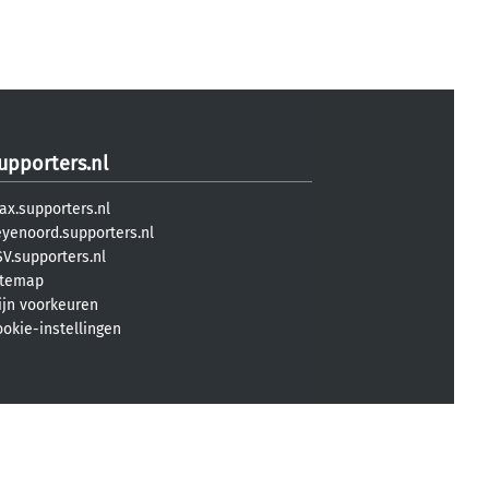
upporters.nl
ax.supporters.nl
eyenoord.supporters.nl
V.supporters.nl
itemap
ijn voorkeuren
ookie-instellingen