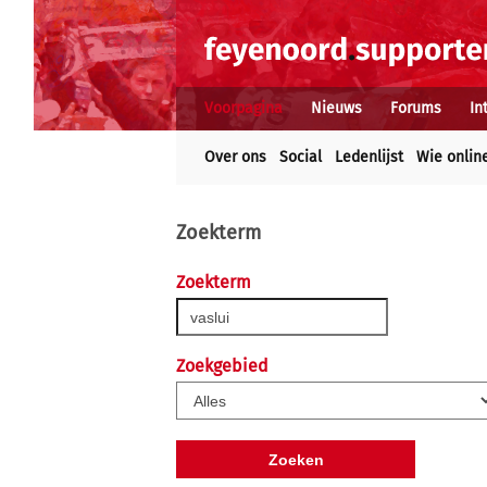
Voorpagina
Nieuws
Forums
In
Over ons
Social
Ledenlijst
Wie onlin
Zoekterm
Zoekterm
Zoekgebied