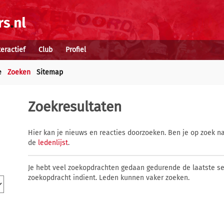
teractief
Club
Profiel
e
Zoeken
Sitemap
Zoekresultaten
Hier kan je nieuws en reacties doorzoeken. Ben je op zoek na
de
ledenlijst
.
Je hebt veel zoekopdrachten gedaan gedurende de laatste s
zoekopdracht indient. Leden kunnen vaker zoeken.