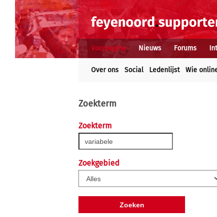
Voorpagina
Nieuws
Forums
In
Over ons
Social
Ledenlijst
Wie onlin
Zoekterm
Zoekterm
Zoekgebied