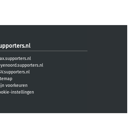
upporters.nl
ax.supporters.nl
eyenoord.supporters.nl
V.supporters.nl
itemap
ijn voorkeuren
ookie-instellingen