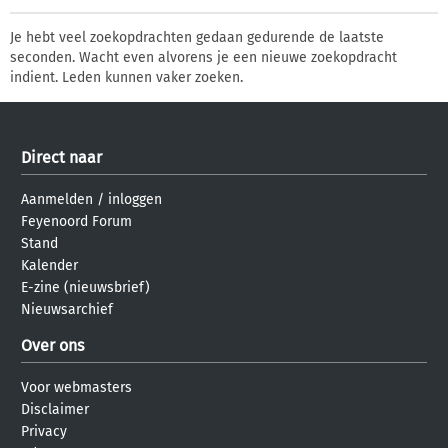
Je hebt veel zoekopdrachten gedaan gedurende de laatste
seconden. Wacht even alvorens je een nieuwe zoekopdracht
indient. Leden kunnen vaker zoeken.
Direct naar
Aanmelden
/
inloggen
Feyenoord Forum
Stand
Kalender
E-zine (nieuwsbrief)
Nieuwsarchief
Over ons
Voor webmasters
Disclaimer
Privacy