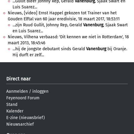
...Gullit bleef Johnny Rep, Gerald
Vanenburg
, Sjaak Swart en
Luis Suarez...
Nieuws, [video] Ernst Happel gekozen tot Trainer van het
Gouden Elftal van 60 jaar eredivisie, 18 maart 2017, 18:53:11
...zijn Ruud Gullit, Johnny Rep, Gerald
Vanenburg
, Sjaak Swart
en Luis Suarez...
Nieuws, Vilhena verbaasd: 'Dit kennen we niet in Rotterdam', 18
maart 2013, 18:45:46
...hij de jongste debutant sinds Gerald
Vanenburg
bij Oranje.
Hij durft er zelf...
Direct naar
Aanmelden
/
inloggen
Feyenoord Forum
Stand
Kalender
E-zine (nieuwsbrief)
Nieuwsarchief