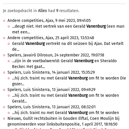
Je zoekopdracht in
Alles
had
9
resultaten.
Andere competities, Ajax, 9 mei 2023, 09:41:05
...deugt niet. Het vertrek van een Gerald
Vanenburg
(een man
met een...
Andere competities, Ajax, 25 april 2023, 13:53:48
Gerald
Vanenburg
vertrekt na dit seizoen bij Ajax. Dat vertelt
de...
Spelers, Javairô Dilrosun, 24 september 2022, 19:07:18
...zijn in de voetbalwereld: Gerald
Vanenburg
en Sheraldo
Becker. Het gaat...
Spelers, Luis Sinisterra, 14 januari 2022, 15:35:29
...hij zich. traint nu met Gerald
Vanenburg
om fit te worden Die
gozer...
Spelers, Luis Sinisterra, 13 januari 2022, 09:49:29
...hij zich. traint nu met Gerald
Vanenburg
om fit te worden
Gerald...
Spelers, Luis Sinisterra, 13 januari 2022, 08:32:01
...hij zich. traint nu met Gerald
Vanenburg
om fit te worden
Nieuws, Gullit rechtsbuiten in Gouden Elftal, Coen Moulijn bij
genomineerden voor linksbuitenpositie, 1 april 2017, 18:16:50