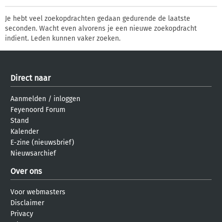
Je hebt veel zoekopdrachten gedaan gedurende de laatste
seconden. Wacht even alvorens je een nieuwe zoekopdracht
indient. Leden kunnen vaker zoeken.
Direct naar
Aanmelden
/
inloggen
Feyenoord Forum
Stand
Kalender
E-zine (nieuwsbrief)
Nieuwsarchief
Over ons
Voor webmasters
Disclaimer
Privacy