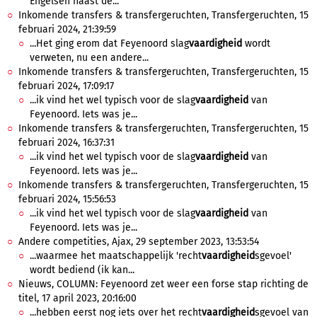
Engelsen naast de...
Inkomende transfers & transfergeruchten, Transfergeruchten, 15
februari 2024, 21:39:59
...Het ging erom dat Feyenoord slag
vaardigheid
wordt
verweten, nu een andere...
Inkomende transfers & transfergeruchten, Transfergeruchten, 15
februari 2024, 17:09:17
...ik vind het wel typisch voor de slag
vaardigheid
van
Feyenoord. Iets was je...
Inkomende transfers & transfergeruchten, Transfergeruchten, 15
februari 2024, 16:37:31
...ik vind het wel typisch voor de slag
vaardigheid
van
Feyenoord. Iets was je...
Inkomende transfers & transfergeruchten, Transfergeruchten, 15
februari 2024, 15:56:53
...ik vind het wel typisch voor de slag
vaardigheid
van
Feyenoord. Iets was je...
Andere competities, Ajax, 29 september 2023, 13:53:54
...waarmee het maatschappelijk 'recht
vaardigheid
sgevoel'
wordt bediend (ik kan...
Nieuws, COLUMN: Feyenoord zet weer een forse stap richting de
titel, 17 april 2023, 20:16:00
...hebben eerst nog iets over het recht
vaardigheid
sgevoel van