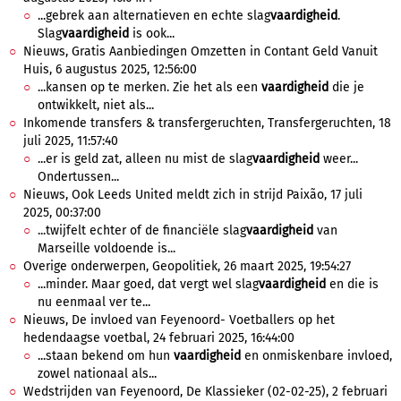
...gebrek aan alternatieven en echte slag
vaardigheid
.
Slag
vaardigheid
is ook...
Nieuws, Gratis Aanbiedingen Omzetten in Contant Geld Vanuit
Huis, 6 augustus 2025, 12:56:00
...kansen op te merken. Zie het als een
vaardigheid
die je
ontwikkelt, niet als...
Inkomende transfers & transfergeruchten, Transfergeruchten, 18
juli 2025, 11:57:40
...er is geld zat, alleen nu mist de slag
vaardigheid
weer...
Ondertussen...
Nieuws, Ook Leeds United meldt zich in strijd Paixão, 17 juli
2025, 00:37:00
...twijfelt echter of de financiële slag
vaardigheid
van
Marseille voldoende is...
Overige onderwerpen, Geopolitiek, 26 maart 2025, 19:54:27
...minder. Maar goed, dat vergt wel slag
vaardigheid
en die is
nu eenmaal ver te...
Nieuws, De invloed van Feyenoord- Voetballers op het
hedendaagse voetbal, 24 februari 2025, 16:44:00
...staan bekend om hun
vaardigheid
en onmiskenbare invloed,
zowel nationaal als...
Wedstrijden van Feyenoord, De Klassieker (02-02-25), 2 februari