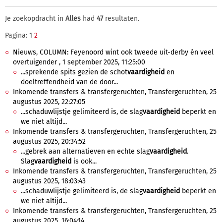
Je zoekopdracht in
Alles
had
47
resultaten.
Pagina: 1
2
Nieuws, COLUMN: Feyenoord wint ook tweede uit-derby én veel
overtuigender , 1 september 2025, 11:25:00
...sprekende spits gezien de schot
vaardigheid
en
doeltreffendheid van de door...
Inkomende transfers & transfergeruchten, Transfergeruchten, 25
augustus 2025, 22:27:05
...schaduwlijstje gelimiteerd is, de slag
vaardigheid
beperkt en
we niet altijd...
Inkomende transfers & transfergeruchten, Transfergeruchten, 25
augustus 2025, 20:34:52
...gebrek aan alternatieven en echte slag
vaardigheid
.
Slag
vaardigheid
is ook...
Inkomende transfers & transfergeruchten, Transfergeruchten, 25
augustus 2025, 18:03:43
...schaduwlijstje gelimiteerd is, de slag
vaardigheid
beperkt en
we niet altijd...
Inkomende transfers & transfergeruchten, Transfergeruchten, 25
augustus 2025, 16:04:14