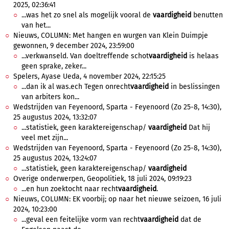
2025, 02:36:41
...was het zo snel als mogelijk vooral de
vaardigheid
benutten
van het...
Nieuws, COLUMN: Met hangen en wurgen van Klein Duimpje
gewonnen, 9 december 2024, 23:59:00
...verkwanseld. Van doeltreffende schot
vaardigheid
is helaas
geen sprake, zeker...
Spelers, Ayase Ueda, 4 november 2024, 22:15:25
...dan ik al was.ech Tegen onrecht
vaardigheid
in beslissingen
van arbiters kon...
Wedstrijden van Feyenoord, Sparta - Feyenoord (Zo 25-8, 14:30),
25 augustus 2024, 13:32:07
...statistiek, geen karaktereigenschap/
vaardigheid
Dat hij
veel met zijn...
Wedstrijden van Feyenoord, Sparta - Feyenoord (Zo 25-8, 14:30),
25 augustus 2024, 13:24:07
...statistiek, geen karaktereigenschap/
vaardigheid
Overige onderwerpen, Geopolitiek, 18 juli 2024, 09:19:23
...en hun zoektocht naar recht
vaardigheid
.
Nieuws, COLUMN: EK voorbij; op naar het nieuwe seizoen, 16 juli
2024, 10:23:00
...geval een feitelijke vorm van recht
vaardigheid
dat de