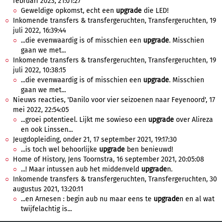
februari 2023, 21:01:27
Geweldige opkomst, echt een
upgrade
die LED!
Inkomende transfers & transfergeruchten, Transfergeruchten, 19
juli 2022, 16:39:44
...die evenwaardig is of misschien een
upgrade
. Misschien
gaan we met...
Inkomende transfers & transfergeruchten, Transfergeruchten, 19
juli 2022, 10:38:15
...die evenwaardig is of misschien een
upgrade
. Misschien
gaan we met...
Nieuws reacties, 'Danilo voor vier seizoenen naar Feyenoord', 17
mei 2022, 22:54:05
...groei potentieel. Lijkt me sowieso een
upgrade
over Alireza
en ook Linssen...
Jeugdopleiding, onder 21, 17 september 2021, 19:17:30
...is toch wel behoorlijke
upgrade
ben benieuwd!
Home of History, Jens Toornstra, 16 september 2021, 20:05:08
...! Maar intussen aub het middenveld
upgrade
n.
Inkomende transfers & transfergeruchten, Transfergeruchten, 30
augustus 2021, 13:20:11
...en Arnesen : begin aub nu maar eens te
upgrade
n en al wat
twijfelachtig is...