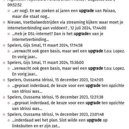
09:52:52
...er nog). En we zoeken al jaren een
upgrade
van Paixao,
maar die staat nog...
Nieuws, Voetbalwedstrijden via streaming kijken: waar moet je
internetverbinding aan voldoen? , 12 juli 2024, 17:44:00
...Heb je DSL-internet? Dan is het
upgrade
n van je
internetverbinding...
Spelers, Gijs Smal, 11 maart 2024, 17:14:58
...verwacht ook geen basis, maar wel een
upgrade
t.o.v. Lopez.
En vorig jaar...
Spelers, Gijs Smal, 11 maart 2024, 15:36:00
...verwacht ook geen basis, maar wel een
upgrade
t.o.v. Lopez.
En vorig jaar...
Spelers, Oussama Idrissi, 15 december 2023, 12:47:05
...gepraat inderdaad, de keuze voor een
upgrade
ten opzichte
van Idrissi was...
Spelers, Oussama Idrissi, 15 december 2023, 12:31:38
...gepraat inderdaad, de keuze voor een
upgrade
ten opzichte
van Idrissi was...
Spelers, Oussama Idrissi, 14 december 2023, 23:01:48
...inderdaad wel het plan. Slot wilde een
upgrade
op
linksbuiten en er zijn zat...