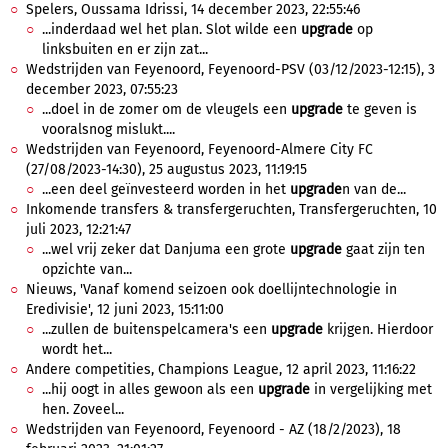
Spelers, Oussama Idrissi, 14 december 2023, 22:55:46
...inderdaad wel het plan. Slot wilde een
upgrade
op
linksbuiten en er zijn zat...
Wedstrijden van Feyenoord, Feyenoord-PSV (03/12/2023-12:15), 3
december 2023, 07:55:23
...doel in de zomer om de vleugels een
upgrade
te geven is
vooralsnog mislukt....
Wedstrijden van Feyenoord, Feyenoord-Almere City FC
(27/08/2023-14:30), 25 augustus 2023, 11:19:15
...een deel geïnvesteerd worden in het
upgrade
n van de...
Inkomende transfers & transfergeruchten, Transfergeruchten, 10
juli 2023, 12:21:47
...wel vrij zeker dat Danjuma een grote
upgrade
gaat zijn ten
opzichte van...
Nieuws, 'Vanaf komend seizoen ook doellijntechnologie in
Eredivisie', 12 juni 2023, 15:11:00
...zullen de buitenspelcamera's een
upgrade
krijgen. Hierdoor
wordt het...
Andere competities, Champions League, 12 april 2023, 11:16:22
...hij oogt in alles gewoon als een
upgrade
in vergelijking met
hen. Zoveel...
Wedstrijden van Feyenoord, Feyenoord - AZ (18/2/2023), 18