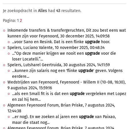
Je zoekopdracht in
Alles
had
43
resultaten.
Pagina: 1
2
Inkomende transfers & transfergeruchten, Dit zou best eens wat
kunnen zijn voor Feyenoord, 30 december 2025, 14:09:58
...voor Sano en Resink. Dat is een flinke
upgrade
hoor.
Spelers, Luciano Valente, 10 november 2025, 00:48:34
...“Op deze manier krijgen we nooit een
upgrade
voor die
loser Locatelli.”...
Spelers, Lutsharel Geertruida, 30 augustus 2024, 14:11:59
...kunnen zijn salaris nog een 'flinke
upgrade
' geven. Volgens
eerdere...
Wedstrijden van Feyenoord, Feyenoord - Willem II (10-08, 16:30),
9 augustus 2024, 15:59:16
...als een Small fit is is dat een
upgrade
vergeleken met Lopez
en zal hij hem...
Algemeen Feyenoord Forum, Brian Priske, 7 augustus 2024,
12:44:38
...er nog). En we zoeken al jaren een
upgrade
van Paixao,
maar die staat nog...
Algemeen Feyenoord Forum, Brian Priske, 7 augustus 2024,