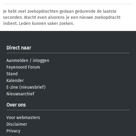
Je hebt veel zoekopdrachten gedaan gedurende de laatste
seconden. Wacht even alvorens je een nieuwe zoekopdracht
indient. Leden kunnen vaker zoeken.
Direct naar
Aanmelden
/
inloggen
Feyenoord Forum
Stand
Kalender
E-zine (nieuwsbrief)
Nieuwsarchief
Over ons
Voor webmasters
Disclaimer
Privacy