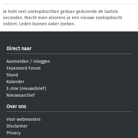
Je hebt veel zoekopdrachten gedaan gedurende de laatste
seconden. Wacht even alvorens je een nieuwe zoekopdracht
indient. Leden kunnen vaker zoeken.
Direct naar
Aanmelden
/
inloggen
Feyenoord Forum
Stand
Kalender
E-zine (nieuwsbrief)
Nieuwsarchief
Over ons
Voor webmasters
Disclaimer
Privacy