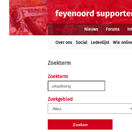
Voorpagina
Nieuws
Forums
In
Over ons
Social
Ledenlijst
Wie onlin
Zoekterm
Zoekterm
Zoekgebied