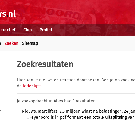
teractief
Club
Profiel
e
Zoeken
Sitemap
Zoekresultaten
Hier kan je nieuws en reacties doorzoeken. Ben je op zoek na
de
ledenlijst
.
Je zoekopdracht in
Alles
had
1
resultaten.
Nieuws, Jaarcijfers: 2,3 miljoen winst na belastingen, 24 jan
...Feyenoord is in pdf formaat een totale
uitsplitsing
van 