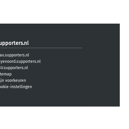
upporters.nl
ax.supporters.nl
eyenoord.supporters.nl
V.supporters.nl
itemap
ijn voorkeuren
ookie-instellingen