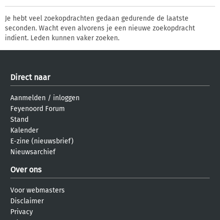
Je hebt veel zoekopdrachten gedaan gedurende de laatste
seconden. Wacht even alvorens je een nieuwe zoekopdracht
indient. Leden kunnen vaker zoeken.
Direct naar
Aanmelden
/
inloggen
Feyenoord Forum
Stand
Kalender
E-zine (nieuwsbrief)
Nieuwsarchief
Over ons
Voor webmasters
Disclaimer
Privacy