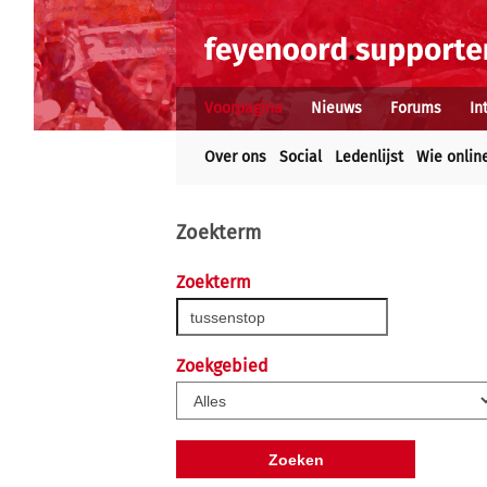
Voorpagina
Nieuws
Forums
In
Over ons
Social
Ledenlijst
Wie onlin
Zoekterm
Zoekterm
Zoekgebied