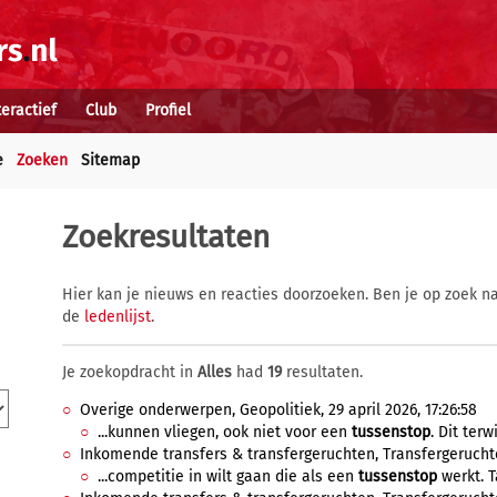
teractief
Club
Profiel
e
Zoeken
Sitemap
Zoekresultaten
Hier kan je nieuws en reacties doorzoeken. Ben je op zoek na
de
ledenlijst
.
Je zoekopdracht in
Alles
had
19
resultaten.
Overige onderwerpen, Geopolitiek, 29 april 2026, 17:26:58
...kunnen vliegen, ook niet voor een
tussenstop
. Dit terw
Inkomende transfers & transfergeruchten, Transfergeruchten
...competitie in wilt gaan die als een
tussenstop
werkt. Ta