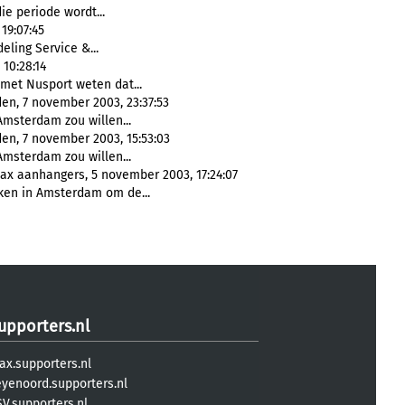
ie periode wordt...
19:07:45
eling Service &...
, 10:28:14
 met Nusport weten dat...
n, 7 november 2003, 23:37:53
Amsterdam zou willen...
n, 7 november 2003, 15:53:03
Amsterdam zou willen...
jax aanhangers, 5 november 2003, 17:24:07
en in Amsterdam om de...
upporters.nl
ax.supporters.nl
eyenoord.supporters.nl
V.supporters.nl