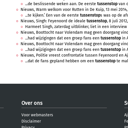
...de beslissende weken aan. De eerste
tussenstop
van d
Nieuws, Warm welkom voor Rutten in De Kuip, 13 mei 2014, 
...te kijken.’ Een van de eerste
tussenstop
s was op de afd
Nieuws, Singh: Feyenoord de ideale
tussenstop
, 8 juli 2012
Harmeet Singh, zaterdag uitblinker, liet in een interview
Nieuws, Boottocht naar Volendam mag geen doorgang vinde
...had wijzigingen dat een groep fans een
tussenstop
in 
Nieuws, Boottocht naar Volendam mag geen doorgang vinde
...had wijzigingen dat een groep fans een
tussenstop
in 
Nieuws, Politie vreest confrontatie tussen Feyenoord en A
...dat de fans gepland hebben om een
tussenstop
te mak
Over ons
S
Voor webmasters
Aj
Disclaimer
F
Privacy
PS