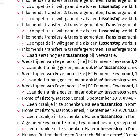
Inkomende transfers & transfergeruchten, Transfergeruchten
...competitie in wilt gaan die als een
tussenstop
werkt. Ta
Inkomende transfers & transfergeruchten, Transfergeruchten
...competitie in wilt gaan die als een
tussenstop
werkt. Ta
Inkomende transfers & transfergeruchten, Transfergeruchten
...competitie in wilt gaan die als een
tussenstop
werkt. Ta
Inkomende transfers & transfergeruchten, Transfergeruchten
...competitie in wilt gaan die als een
tussenstop
werkt. Ta
Inkomende transfers & transfergeruchten, Transfergeruchten
...had eerst nog een
tussenstop
bij Newcastle.
Wedstrijden van Feyenoord, [Ere] FC Emmen - Feyenoord, 2
...van de training gezien, maar ook Max'
tussenstop
vanwe
Wedstrijden van Feyenoord, [Ere] FC Emmen - Feyenoord, 1
...van de training gezien, maar ook Max'
tussenstop
vanwe
Wedstrijden van Feyenoord, [Ere] FC Emmen - Feyenoord, 1
...van de training gezien, maar ook Max'
tussenstop
vanwe
Home of History, Marcos Senesi, 5 september 2019, 09:41:17
...een drankje in te schenken. Na een
tussenstop
in Rome
Home of History, Marcos Senesi, 4 september 2019, 20:13:0
...een drankje in te schenken. Na een
tussenstop
in Rome
Algemeen Feyenoord Forum, Feyenoord bestuur, 4 septembe
...een drankje in te schenken. Na een
tussenstop
in Rome
Nieuws, Rutten: duel tegen Dordrecht 'kleine derby', 13 maar