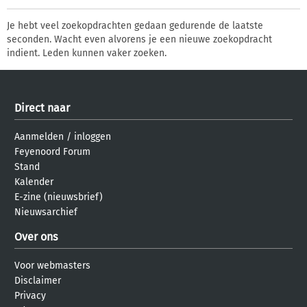
Je hebt veel zoekopdrachten gedaan gedurende de laatste
seconden. Wacht even alvorens je een nieuwe zoekopdracht
indient. Leden kunnen vaker zoeken.
Direct naar
Aanmelden
/
inloggen
Feyenoord Forum
Stand
Kalender
E-zine (nieuwsbrief)
Nieuwsarchief
Over ons
Voor webmasters
Disclaimer
Privacy