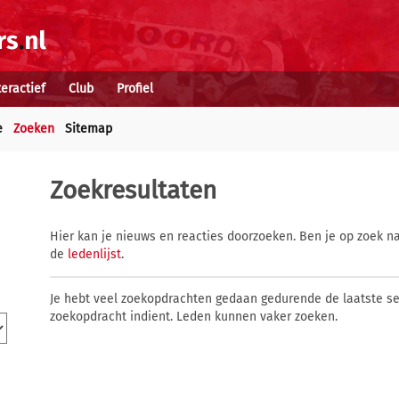
teractief
Club
Profiel
e
Zoeken
Sitemap
Zoekresultaten
Hier kan je nieuws en reacties doorzoeken. Ben je op zoek na
de
ledenlijst
.
Je hebt veel zoekopdrachten gedaan gedurende de laatste s
zoekopdracht indient. Leden kunnen vaker zoeken.