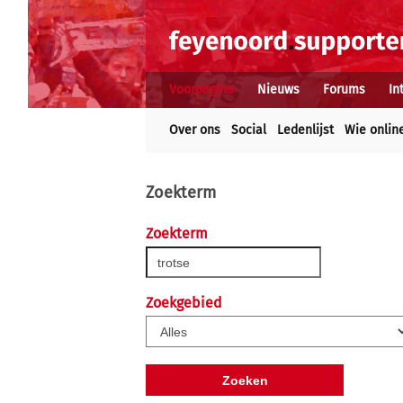
Voorpagina
Nieuws
Forums
In
Over ons
Social
Ledenlijst
Wie onlin
Zoekterm
Zoekterm
Zoekgebied