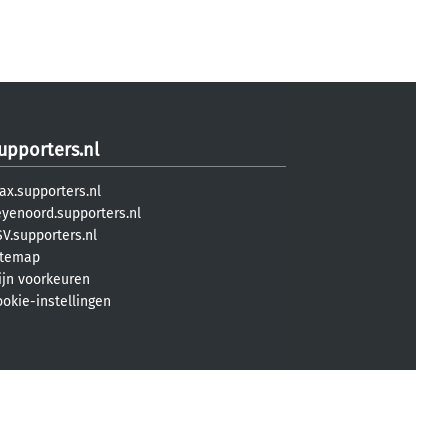
upporters.nl
ax.supporters.nl
eyenoord.supporters.nl
V.supporters.nl
itemap
ijn voorkeuren
ookie-instellingen