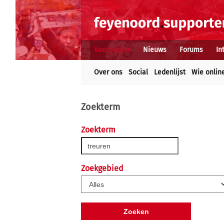
Voorpagina
Nieuws
Forums
In
Over ons
Social
Ledenlijst
Wie onlin
Zoekterm
Zoekterm
Zoekgebied