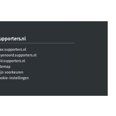
upporters.nl
ax.supporters.nl
eyenoord.supporters.nl
V.supporters.nl
itemap
ijn voorkeuren
ookie-instellingen