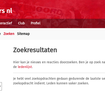
teractief
Club
Profiel
e
Zoeken
Sitemap
Zoekresultaten
Hier kan je nieuws en reacties doorzoeken. Ben je op zoek na
de
ledenlijst
.
Je hebt veel zoekopdrachten gedaan gedurende de laatste s
zoekopdracht indient. Leden kunnen vaker zoeken.