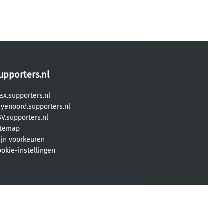
upporters.nl
ax.supporters.nl
eyenoord.supporters.nl
V.supporters.nl
itemap
ijn voorkeuren
ookie-instellingen