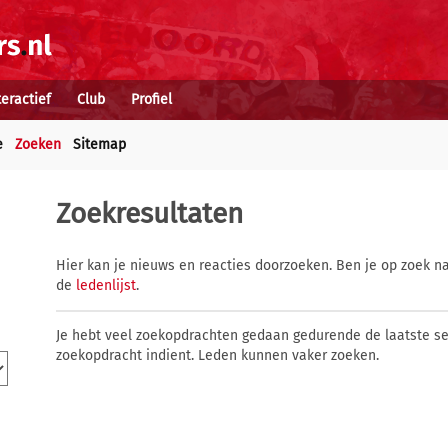
teractief
Club
Profiel
e
Zoeken
Sitemap
Zoekresultaten
Hier kan je nieuws en reacties doorzoeken. Ben je op zoek na
de
ledenlijst
.
Je hebt veel zoekopdrachten gedaan gedurende de laatste s
zoekopdracht indient. Leden kunnen vaker zoeken.