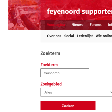
Voorpagina
Nieuws
Forums
In
Over ons
Social
Ledenlijst
Wie onlin
Zoekterm
Zoekterm
Zoekgebied