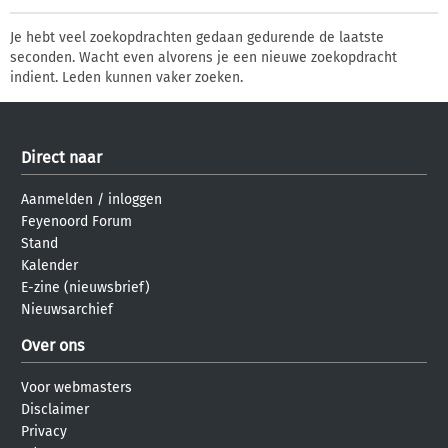
Je hebt veel zoekopdrachten gedaan gedurende de laatste
seconden. Wacht even alvorens je een nieuwe zoekopdracht
indient. Leden kunnen vaker zoeken.
Direct naar
Aanmelden
/
inloggen
Feyenoord Forum
Stand
Kalender
E-zine (nieuwsbrief)
Nieuwsarchief
Over ons
Voor webmasters
Disclaimer
Privacy