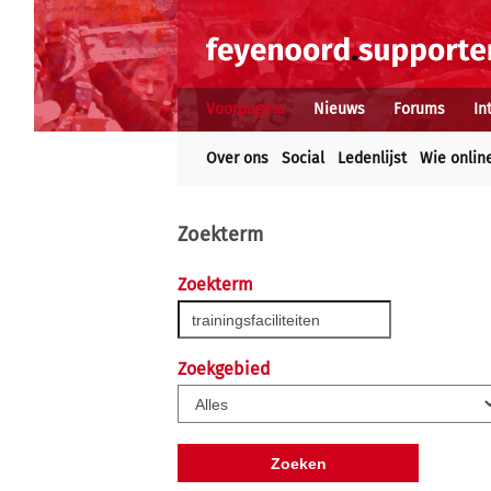
Voorpagina
Nieuws
Forums
In
Over ons
Social
Ledenlijst
Wie onlin
Zoekterm
Zoekterm
Zoekgebied