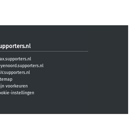
upporters.nl
ax.supporters.nl
eyenoord.supporters.nl
V.supporters.nl
itemap
ijn voorkeuren
ookie-instellingen