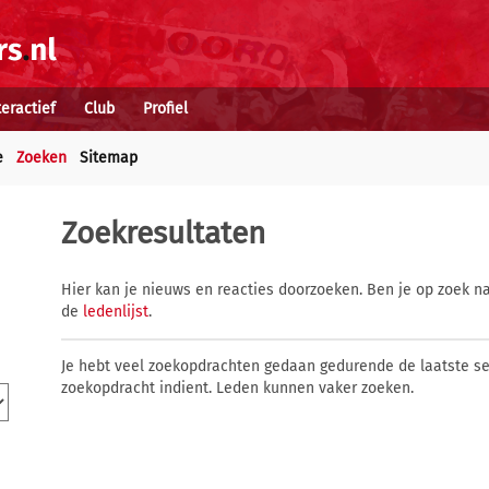
teractief
Club
Profiel
e
Zoeken
Sitemap
Zoekresultaten
Hier kan je nieuws en reacties doorzoeken. Ben je op zoek na
de
ledenlijst
.
Je hebt veel zoekopdrachten gedaan gedurende de laatste s
zoekopdracht indient. Leden kunnen vaker zoeken.