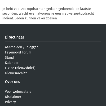
Je hebt veel zoekopdrachten gedaan gedurende de laatste
seconden. Wacht even alvorens je een nieuwe zoekopdracht
indient. Leden kunnen vaker zoeken.
Direct naar
Aanmelden
/
inloggen
Feyenoord Forum
Stand
Kalender
E-zine (nieuwsbrief)
Nieuwsarchief
Over ons
Voor webmasters
Disclaimer
Privacy