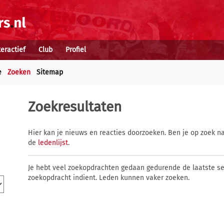
teractief
Club
Profiel
e
Zoeken
Sitemap
Zoekresultaten
Hier kan je nieuws en reacties doorzoeken. Ben je op zoek na
de
ledenlijst
.
Je hebt veel zoekopdrachten gedaan gedurende de laatste s
zoekopdracht indient. Leden kunnen vaker zoeken.