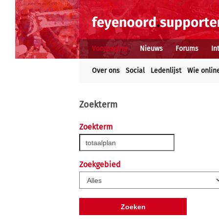
Voorpagina
Nieuws
Forums
In
Over ons
Social
Ledenlijst
Wie onlin
Zoekterm
Zoekterm
Zoekgebied