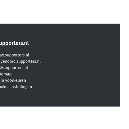
upporters.nl
ax.supporters.nl
eyenoord.supporters.nl
V.supporters.nl
itemap
ijn voorkeuren
ookie-instellingen