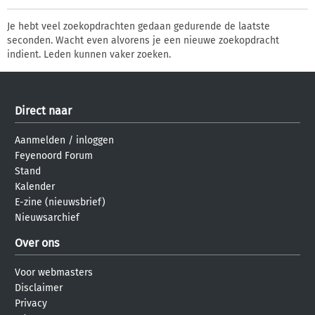
Je hebt veel zoekopdrachten gedaan gedurende de laatste
seconden. Wacht even alvorens je een nieuwe zoekopdracht
indient. Leden kunnen vaker zoeken.
Direct naar
Aanmelden
/
inloggen
Feyenoord Forum
Stand
Kalender
E-zine (nieuwsbrief)
Nieuwsarchief
Over ons
Voor webmasters
Disclaimer
Privacy