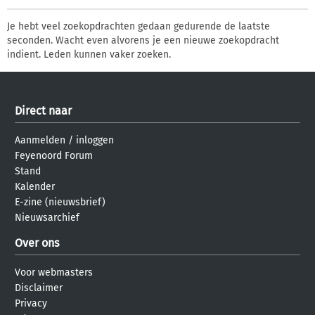
Je hebt veel zoekopdrachten gedaan gedurende de laatste
seconden. Wacht even alvorens je een nieuwe zoekopdracht
indient. Leden kunnen vaker zoeken.
Direct naar
Aanmelden
/
inloggen
Feyenoord Forum
Stand
Kalender
E-zine (nieuwsbrief)
Nieuwsarchief
Over ons
Voor webmasters
Disclaimer
Privacy