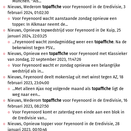
München. "Als...
Nieuws, Wederom
topaffiche
voor Feyenoord in de Eredivisie, 3
februari 2024, 01:02:30
Voor Feyenoord wacht aanstaande zondag opnieuw een
topper. In Alkmaar neemt de...
Nieuws, Opnieuw topwedstrijd voor Feyenoord in De Kuip, 25
januari 2024, 22:03:25
...Feyenoord wacht zondagmiddag weer een
topaffiche
. Na de
bekerwinst tegen PSV...
Nieuws, Opnieuw een
topaffiche
voor Feyenoord met Klassieker
van zondag, 22 september 2023, 11:47:26
Voor Feyenoord wacht er zondag opnieuw een belangrijke
wedstrijd als in...
Nieuws, Feyenoord deelt mokerslag uit met winst tegen AZ, 18
februari 2023, 23:04:00
...Met alleen Ajax nog volgende maand als
topaffiche
ligt de
weg naar een...
Nieuws, Wederom
topaffiche
voor Feyenoord in de Eredivisie, 16
februari 2023, 08:27:50
Voor Feyenoord komt er zaterdag een einde aan een blok in
de Eredivisie van...
Nieuws, Opnieuw topper voor Feyenoord in de Eredivisie, 28
januari 2023, 00:10:46