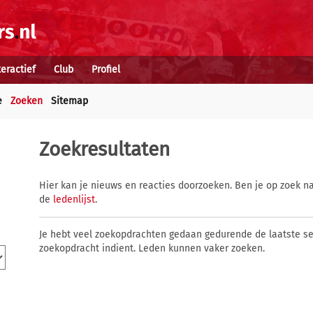
teractief
Club
Profiel
e
Zoeken
Sitemap
Zoekresultaten
Hier kan je nieuws en reacties doorzoeken. Ben je op zoek na
de
ledenlijst
.
Je hebt veel zoekopdrachten gedaan gedurende de laatste s
zoekopdracht indient. Leden kunnen vaker zoeken.