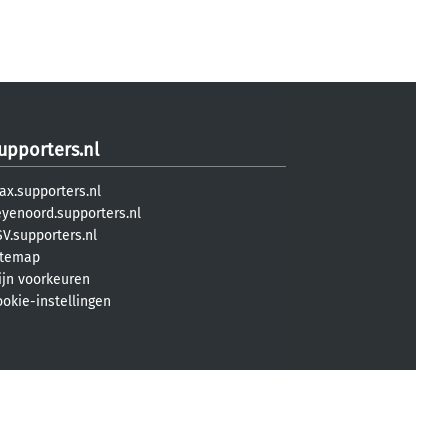
upporters.nl
ax.supporters.nl
eyenoord.supporters.nl
V.supporters.nl
itemap
ijn voorkeuren
ookie-instellingen