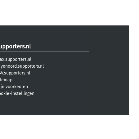
upporters.nl
ax.supporters.nl
eyenoord.supporters.nl
V.supporters.nl
itemap
ijn voorkeuren
ookie-instellingen