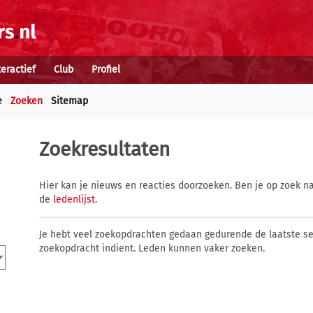
teractief
Club
Profiel
e
Zoeken
Sitemap
Zoekresultaten
Hier kan je nieuws en reacties doorzoeken. Ben je op zoek na
de
ledenlijst
.
Je hebt veel zoekopdrachten gedaan gedurende de laatste s
zoekopdracht indient. Leden kunnen vaker zoeken.