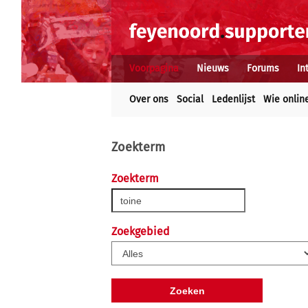
Voorpagina
Nieuws
Forums
In
Over ons
Social
Ledenlijst
Wie onlin
Zoekterm
Zoekterm
Zoekgebied